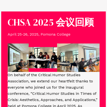
Skip
to
content
CHSA 2025
会议回顾
April 25-26, 2025, Pomona College
On behalf of the Critical Humor Studies
Association, we extend our heartfelt thanks to
everyone who joined us for the inaugural
conference, “Critical Humor Studies in Times of
Crisis: Aesthetics, Approaches, and Applications,”
held at Pomona College in April 2025. As